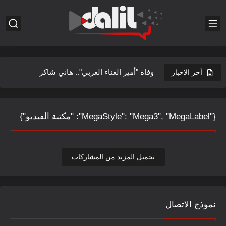
وفاة "أمير الغناء العربي".. هاني شاكر
أخر الاخبار
إحياء يوم النصر السوري في فرنسا.. رسالة تماسك وارتباط بالوطن
في اليوم العالمي للمسنين من الضروري إدراج برامج رعاية كبار...
{"MegaStyle": "Mega3", "MegaLabel": "مكتبة الفيديو"}
فيلم يسيء للثورة وتضحياتها
إدلب العز ترنو إلى مستقبل يليق بتضحياتها
تحميل المزيد من المشاركات
اتحاد الكتّاب العرب في سوريا بعد تشكيل مجلس تسيير الأعمال:...
انتصار الثورة السورية: بين الأمل والتحديات
نموذج الاتصال
بعدما انتصرت الثورة وسقط الأسد: هل سوريا أمام عدالة انتقالية...