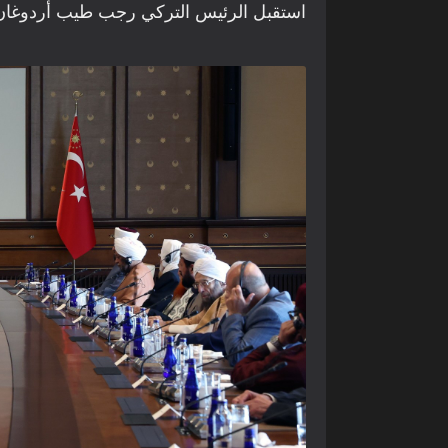
استقبل الرئيس التركي رجب طيب أردوغان وف
مفاتيح بلا أبواب ومنازل بلا