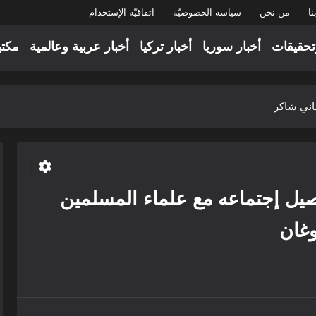
نا
من نحن
سياسة الخصوصيّة
اتفاقيّة الإستخدام
تحقيقات
أخبار سوريا
أخبار تركيا
أخبار عربية وعالمية
مكتب
هاني شاكر
 فرنسا.. رسالة تماسك وارتباط بالوطن
ن الضروري إدراج برامج رعاية كبار...
ا
ل إجتماعه مع علماء المسلمين
يليق بتضحياتها
غان
يا بعد تشكيل مجلس تسيير الأعمال:...
الأمل والتحديات
لأسد: هل سوريا أمام عدالة انتقالية...