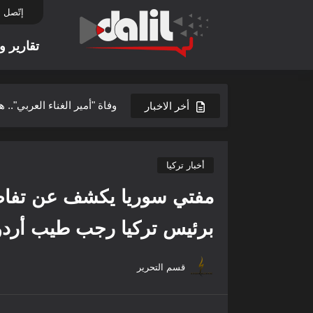
إتّصل ب
تقارير و
وفاة "أمير الغناء العربي".. 
أخر الاخبار
إحياء يوم النصر السوري في
في اليوم العالمي للمسنين م
أخبار تركيا
فيلم يسيء للثورة وتضحياته
مفتي سوريا يكشف عن تفاصي
إدلب العز ترنو إلى مستقبل 
برئيس تركيا رجب طيب أردو
اتحاد الكتّاب العرب في سور
قسم التحرير
انتصار الثورة السورية: بين 
بعدما انتصرت الثورة وسقط ا