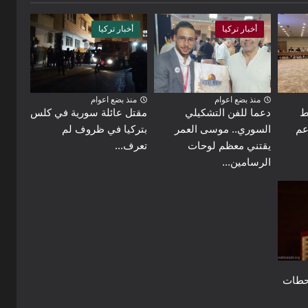
أخبار تركيا
أخبار تركيا
منذ بضع اعوام
منذ بضع اعوام
ط
دعما للفن التشكيلي
مقتل عائلة سورية في كلس
عم
السوري.. موسى العمر
بتركيا في ظروف لم
يقتني معظم لوحات
تعرف...
الرسامين...
حطات